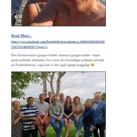
Read More...
https://www.facebook.com/PernilleHoxbro/photos/a.1690425964305926/
2767555546592957/?type=3
Den Konservative gruppe holder sommer gruppe møde / super
gode politiske drøftelser for vores det fremtidige politiske arbejde
på Frederiksberg / også har vi det også rigtigt hyggeligt