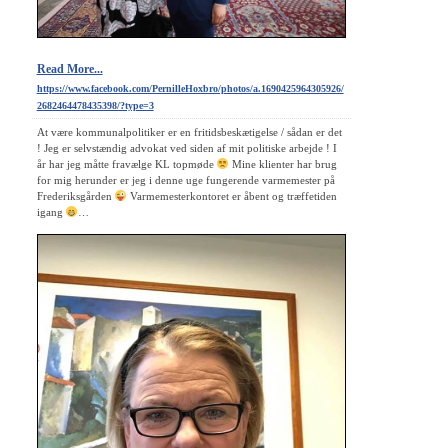
Read More...
https://www.facebook.com/PernilleHoxbro/photos/a.1690425964305926/
2682464478435398/?type=3
At være kommunalpolitiker er en fritidsbeskætigelse / sådan er det
! Jeg er selvstændig advokat ved siden af mit politiske arbejde ! I
år har jeg måtte fravælge KL topmøde
Mine klienter har brug
for mig herunder er jeg i denne uge fungerende varmemester på
Frederiksgården
Varmemesterkontoret er åbent og træffetiden
igang
…