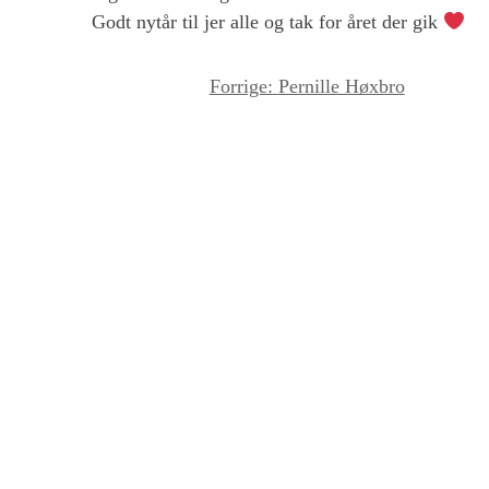
Godt nytår til jer alle og tak for året der gik
I
Forrige:
Pernille Høxbro
n
d
l
æ
g
s
n
a
v
i
g
a