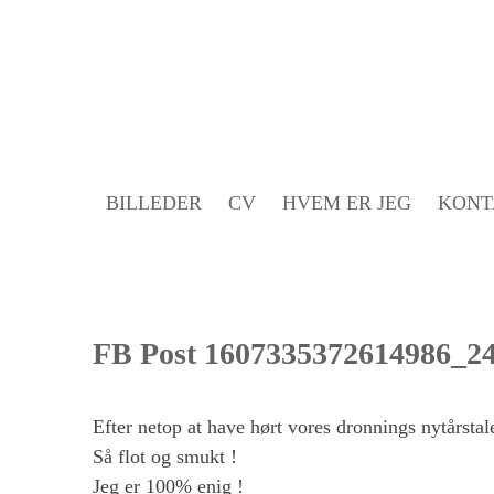
Gå
til
indholdet
BILLEDER
CV
HVEM ER JEG
KONT
FB Post 1607335372614986_2
Efter netop at have hørt vores dronnings nytårstale 
Så flot og smukt !
Jeg er 100% enig !