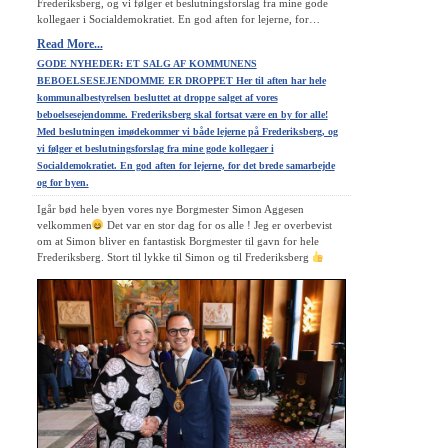
Frederiksberg, og vi følger et beslutningsforslag fra mine gode
kollegaer i Socialdemokratiet. En god aften for lejerne, for…
Read More...
GODE NYHEDER: ET SALG AF KOMMUNENS
BEBOELSESEJENDOMME ER DROPPET Her til aften har hele
kommunalbestyrelsen besluttet at droppe salget af vores
beboelsesejendomme. Frederiksberg skal fortsat være en by for alle!
Med beslutningen imødekommer vi både lejerne på Frederiksberg, og
vi følger et beslutningsforslag fra mine gode kollegaer i
Socialdemokratiet. En god aften for lejerne, for det brede samarbejde
og for byen.
Igår bød hele byen vores nye Borgmester Simon Aggesen
velkommen
Det var en stor dag for os alle ! Jeg er overbevist
om at Simon bliver en fantastisk Borgmester til gavn for hele
Frederiksberg. Stort til lykke til Simon og til Frederiksberg