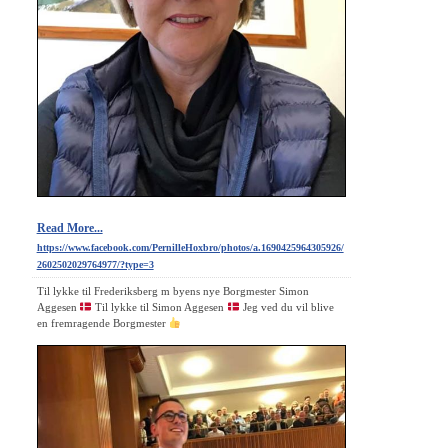
Read More...
https://www.facebook.com/PernilleHoxbro/photos/a.1690425964305926/
2602502029764977/?type=3
Til lykke til Frederiksberg m byens nye Borgmester Simon
Aggesen
Til lykke til Simon Aggesen
Jeg ved du vil blive
en fremragende Borgmester