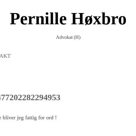
Pernille Høxbro
Advokat (H)
AKT
477202282294953
bliver jeg fattig for ord !