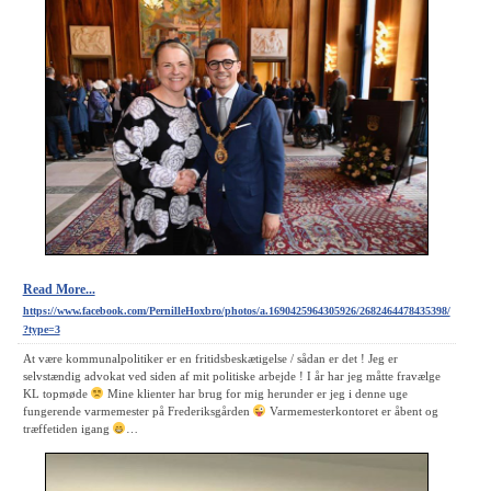
Read More...
https://www.facebook.com/PernilleHoxbro/photos/a.1690425964305926/2682464478435398/
?type=3
At være kommunalpolitiker er en fritidsbeskætigelse / sådan er det ! Jeg er
selvstændig advokat ved siden af mit politiske arbejde ! I år har jeg måtte fravælge
KL topmøde
Mine klienter har brug for mig herunder er jeg i denne uge
fungerende varmemester på Frederiksgården
Varmemesterkontoret er åbent og
træffetiden igang
…