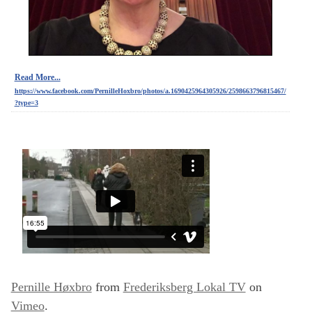
Read More...
https://www.facebook.com/PernilleHoxbro/photos/a.1690425964305926/2598663796815467/
?type=3
Pernille Høxbro
from
Frederiksberg Lokal TV
on
Vimeo
.