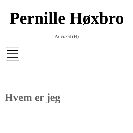
Gå
til
Pernille Høxbro
indholdet
Advokat (H)
Hvem er jeg