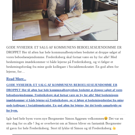
GODE NYHEDER: ET SALG AF KOMMUNENS BEBOELSESEJENDOMME ER
DROPPET Her til aften har hele kommunalbestyrelsen besluttet at droppe salget af
vores beboelsesejendomme. Frederiksberg skal fortsat være en by for alle! Med
beslutningen imødekommer vi både lejerne på Frederiksberg, og vi følger et
beslutningsforslag fra mine gode kollegaer i Socialdemokratiet. En god aften for
lejerne, for…
Read More...
GODE NYHEDER: ET SALG AF KOMMUNENS BEBOELSESEJENDOMME ER
DROPPET Her til aften har hele kommunalbestyrelsen besluttet at droppe salget af vores
beboelsesejendomme. Frederiksberg skal fortsat være en by for alle! Med beslutningen
imødekommer vi både lejerne på Frederiksberg, og vi følger et beslutningsforslag fra mine
gode kollegaer i Socialdemokratiet. En god aften for lejerne, for det brede samarbejde og
for byen.
Igår bød hele byen vores nye Borgmester Simon Aggesen velkommen
Det var en
stor dag for os alle ! Jeg er overbevist om at Simon bliver en fantastisk Borgmester
til gavn for hele Frederiksberg. Stort til lykke til Simon og til Frederiksberg