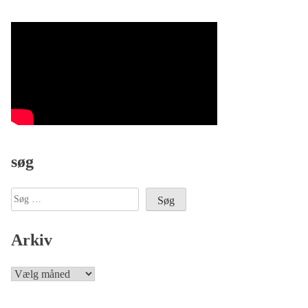
søg
Søg
efter:
Arkiv
Arkiv