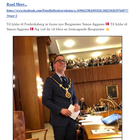
Read More...
https://www.facebook.com/PernilleHoxbro/photos/a.1690425964305926/2602502029764977/
?type=3
Til lykke til Frederiksberg m byens nye Borgmester Simon Aggesen
Til lykke til
Simon Aggesen
Jeg ved du vil blive en fremragende Borgmester