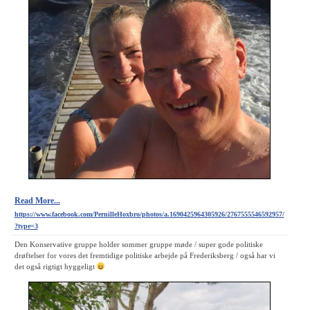
Read More...
https://www.facebook.com/PernilleHoxbro/photos/a.1690425964305926/2767555546592957/
?type=3
Den Konservative gruppe holder sommer gruppe møde / super gode politiske
drøftelser for vores det fremtidige politiske arbejde på Frederiksberg / også har vi
det også rigtigt hyggeligt