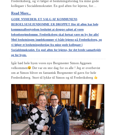
Frederiksberg, og vi følger et beslutningsforslag fra mine gode
kollegaer i Socialdemokratiet. En god aften for lejerne, for…
Read More...
GODE NYHEDER: ET SALG AF KOMMUNENS
BEBOELSESEJENDOMME ER DROPPET Her til aften har hele
kommunalbestyrelsen besluttet at droppe salget af vores
beboelsesejendomme. Frederiksberg skal fortsat være en by for alle!
Med beslutningen imødekommer vi både lejerne på Frederiksberg, og
vi følger et beslutningsforslag fra mine gode kollegaer i
Socialdemokratiet. En god aften for lejerne, for det brede samarbejde
og for byen.
Igår bød hele byen vores nye Borgmester Simon Aggesen
velkommen
Det var en stor dag for os alle ! Jeg er overbevist
om at Simon bliver en fantastisk Borgmester til gavn for hele
Frederiksberg. Stort til lykke til Simon og til Frederiksberg