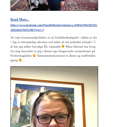
Read More...
https://www.facebook.com/PernilleHoxbro/photos/a.1690425964305926/
2682464478435398/?type=3
At være kommunalpolitiker er en fritidsbeskætigelse / sådan er det
! Jeg er selvstændig advokat ved siden af mit politiske arbejde ! I
år har jeg måtte fravælge KL topmøde
Mine klienter har brug
for mig herunder er jeg i denne uge fungerende varmemester på
Frederiksgården
Varmemesterkontoret er åbent og træffetiden
igang
…