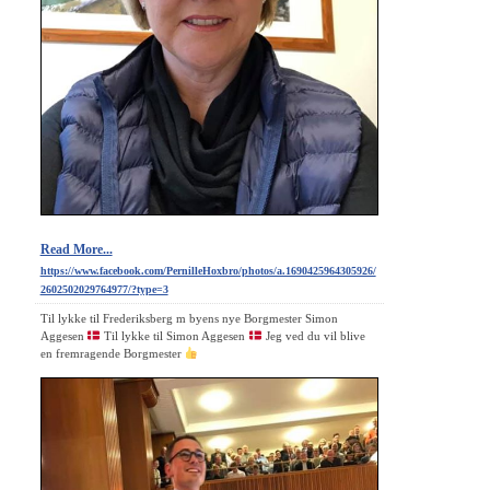
Read More...
https://www.facebook.com/PernilleHoxbro/photos/a.1690425964305926/
2602502029764977/?type=3
Til lykke til Frederiksberg m byens nye Borgmester Simon
Aggesen
Til lykke til Simon Aggesen
Jeg ved du vil blive
en fremragende Borgmester