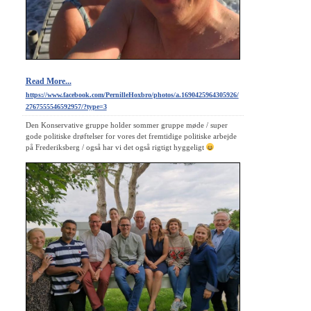
Read More...
https://www.facebook.com/PernilleHoxbro/photos/a.1690425964305926/
2767555546592957/?type=3
Den Konservative gruppe holder sommer gruppe møde / super
gode politiske drøftelser for vores det fremtidige politiske arbejde
på Frederiksberg / også har vi det også rigtigt hyggeligt