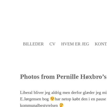
Gå
til
indholdet
BILLEDER
CV
HVEM ER JEG
KONT
Photos from Pernille Høxbro’s
Liberal bliver jeg aldrig men derfor glæder jeg mi
E.Jørgensen bog
har netop købt den i en pause 
kommunalbestyrelsen