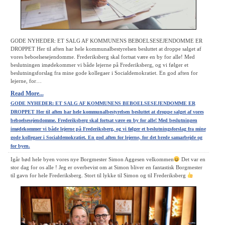
GODE NYHEDER: ET SALG AF KOMMUNENS BEBOELSESEJENDOMME ER
DROPPET Her til aften har hele kommunalbestyrelsen besluttet at droppe salget af
vores beboelsesejendomme. Frederiksberg skal fortsat være en by for alle! Med
beslutningen imødekommer vi både lejerne på Frederiksberg, og vi følger et
beslutningsforslag fra mine gode kollegaer i Socialdemokratiet. En god aften for
lejerne, for…
Read More...
GODE NYHEDER: ET SALG AF KOMMUNENS BEBOELSESEJENDOMME ER
DROPPET Her til aften har hele kommunalbestyrelsen besluttet at droppe salget af vores
beboelsesejendomme. Frederiksberg skal fortsat være en by for alle! Med beslutningen
imødekommer vi både lejerne på Frederiksberg, og vi følger et beslutningsforslag fra mine
gode kollegaer i Socialdemokratiet. En god aften for lejerne, for det brede samarbejde og
for byen.
Igår bød hele byen vores nye Borgmester Simon Aggesen velkommen
Det var en
stor dag for os alle ! Jeg er overbevist om at Simon bliver en fantastisk Borgmester
til gavn for hele Frederiksberg. Stort til lykke til Simon og til Frederiksberg