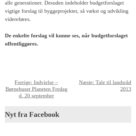
alle generationer. Desuden indeholder budgetforslaget
vigtige forslag til byggeprojekter, så vækst og udvikling
videreføres.
De enkelte forslag vil kunne ses, når budgetforslaget
offentliggøres.
I
Forrige:
Indvielse –
Næste:
Tale til landsråd
Børnehuset Planeten Fredag
2013
n
d. 20 september
d
l
Nyt fra Facebook
æ
g