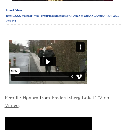
Read More...
https://www.facebook.com/PernilleHoxbro/photos/a.1690425964305926/2598663796815467/
?type=3
Pernille Høxbro
from
Frederiksberg Lokal TV
on
Vimeo
.