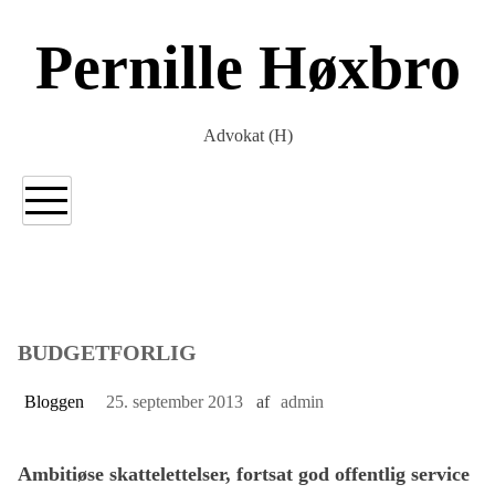
Gå
til
Pernille Høxbro
indholdet
Advokat (H)
BUDGETFORLIG
Bloggen
25. september 2013
af
admin
Ambitiøse skattelettelser, fortsat god offentlig service