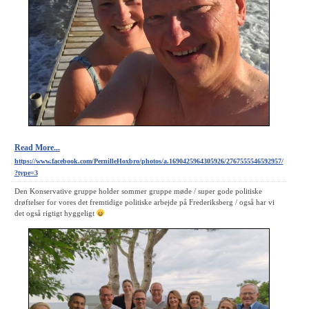
Read More...
https://www.facebook.com/PernilleHoxbro/photos/a.1690425964305926/2767555546592957/
?type=3
Den Konservative gruppe holder sommer gruppe møde / super gode politiske
drøftelser for vores det fremtidige politiske arbejde på Frederiksberg / også har vi
det også rigtigt hyggeligt