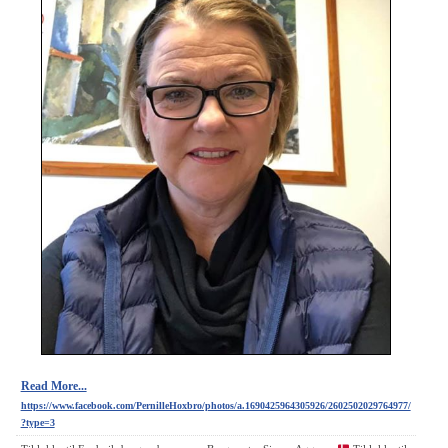
Read More...
https://www.facebook.com/PernilleHoxbro/photos/a.1690425964305926/2602502029764977/
?type=3