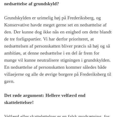
nedsættelse af grundskyld?
Grundskylden er urimelig høj på Frederiksberg, og
Konservative havde meget gerne set en nedsættelse af
den. Der kunne dog ikke nås en enighed om dette blandt
de tre forligspartier. Vi har derfor prioriteret, at
nedsættelsen af personskatten bliver præcis så høj og så
ambitiøs, at denne nedsættelse i en del år frem for
mange vil kunne neutralisere stigningen i grundskylden.
En nedsættelse af personskatten kommer således både
villaejerne og alle de øvrige borgere på Frederiksberg til
gavn.
Det røde argument: Hellere velfærd end
skattelettelser!
Velfærd eller skattelettelser er en falsk modsætning, for