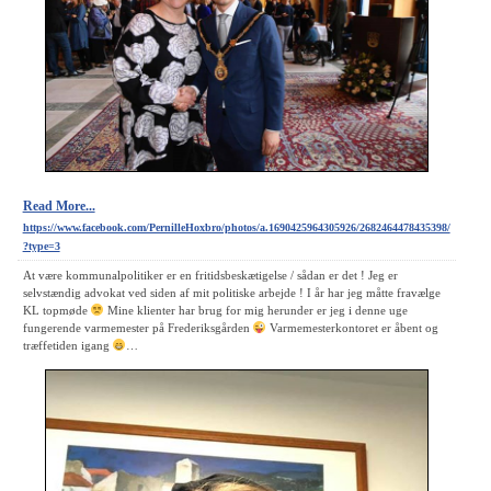
Read More...
https://www.facebook.com/PernilleHoxbro/photos/a.1690425964305926/2682464478435398/
?type=3
At være kommunalpolitiker er en fritidsbeskætigelse / sådan er det ! Jeg er
selvstændig advokat ved siden af mit politiske arbejde ! I år har jeg måtte fravælge
KL topmøde
Mine klienter har brug for mig herunder er jeg i denne uge
fungerende varmemester på Frederiksgården
Varmemesterkontoret er åbent og
træffetiden igang
…