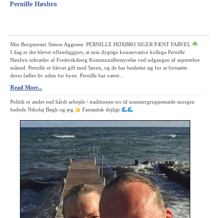
s
Pernille Høxbro
n
a
v
Min Borgmester Simon Aggesen: PERNILLE HØXBRO SIGER PÆNT FARVEL
I dag er det blevet offentliggjort, at min dygtige konservative kollega Pernille
i
Høxbro udtræder af Frederiksberg Kommunalbestyrelse ved udgangen af september
måned. Pernille er blevet gift med Søren, og de har besluttet sig for at fortsætte
g
deres fælles liv uden for byen. Pernille har været…
a
Read More...
t
Politik er andet end hårdt arbejde / traditionen tro til sommergruppemøde morgen
badede Nikolaj Bøgh og jeg
Fantastisk dejligt
i
o
n