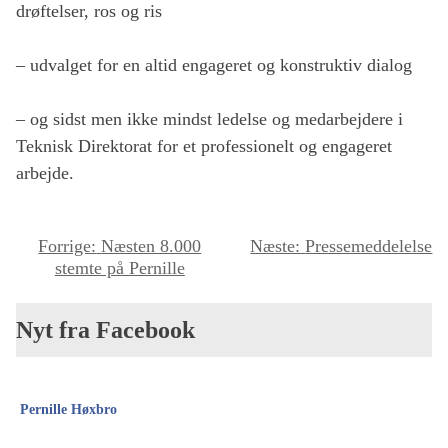
drøftelser, ros og ris
– udvalget for en altid engageret og konstruktiv dialog
– og sidst men ikke mindst ledelse og medarbejdere i
Teknisk Direktorat for et professionelt og engageret
arbejde.
I
Forrige:
Næsten 8.000
Næste:
Pressemeddelelse
stemte på Pernille
n
d
Nyt fra Facebook
l
æ
g
Pernille Høxbro
s