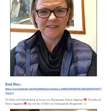
Read More...
https://www.facebook.com/PernilleHoxbro/photos/a.1690425964305926/2602502029764977/
?type=3
Til lykke til Frederiksberg m byens nye Borgmester Simon Aggesen
Til lykke til
Simon Aggesen
Jeg ved du vil blive en fremragende Borgmester