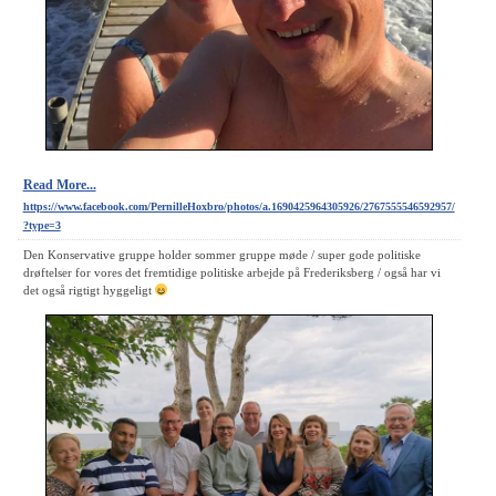
Read More...
https://www.facebook.com/PernilleHoxbro/photos/a.1690425964305926/2767555546592957/
?type=3
Den Konservative gruppe holder sommer gruppe møde / super gode politiske
drøftelser for vores det fremtidige politiske arbejde på Frederiksberg / også har vi
det også rigtigt hyggeligt