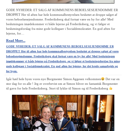
GODE NYHEDER: ET SALG AF KOMMUNENS BEBOELSESEJENDOMME ER
DROPPET Her til aften har hele kommunalbestyrelsen besluttet at droppe salget af
vores beboelsesejendomme. Frederiksberg skal fortsat være en by for alle! Med
beslutningen imødekommer vi både lejerne på Frederiksberg, og vi følger et
beslutningsforslag fra mine gode kollegaer i Socialdemokratiet. En god aften for
lejerne, for…
Read More...
GODE NYHEDER: ET SALG AF KOMMUNENS BEBOELSESEJENDOMME ER
DROPPET Her til aften har hele kommunalbestyrelsen besluttet at droppe salget af vores
beboelsesejendomme. Frederiksberg skal fortsat være en by for alle! Med beslutningen
imødekommer vi både lejerne på Frederiksberg, og vi følger et beslutningsforslag fra mine
gode kollegaer i Socialdemokratiet. En god aften for lejerne, for det brede samarbejde og
for byen.
Igår bød hele byen vores nye Borgmester Simon Aggesen velkommen
Det var en
stor dag for os alle ! Jeg er overbevist om at Simon bliver en fantastisk Borgmester
til gavn for hele Frederiksberg. Stort til lykke til Simon og til Frederiksberg