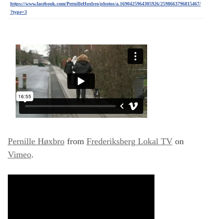
https://www.facebook.com/PernilleHoxbro/photos/a.1690425964305926/2598663796815467/
?type=3
Pernille Høxbro
from
Frederiksberg Lokal TV
on
Vimeo
.