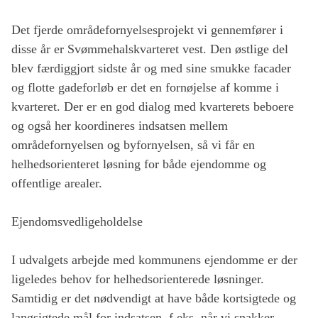
Det fjerde områdefornyelsesprojekt vi gennemfører i
disse år er Svømmehalskvarteret vest. Den østlige del
blev færdiggjort sidste år og med sine smukke facader
og flotte gadeforløb er det en fornøjelse af komme i
kvarteret. Der er en god dialog med kvarterets beboere
og også her koordineres indsatsen mellem
områdefornyelsen og byfornyelsen, så vi får en
helhedsorienteret løsning for både ejendomme og
offentlige arealer.
Ejendomsvedligeholdelse
I udvalgets arbejde med kommunens ejendomme er der
ligeledes behov for helhedsorienterede løsninger.
Samtidig er det nødvendigt at have både kortsigtede og
langsigtede mål for indsatsen, f.eks. når vi snakker