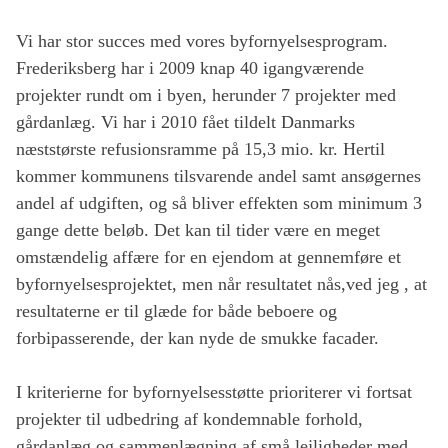
Vi har stor succes med vores byfornyelsesprogram.
Frederiksberg har i 2009 knap 40 igangværende
projekter rundt om i byen, herunder 7 projekter med
gårdanlæg. Vi har i 2010 fået tildelt Danmarks
næststørste refusionsramme på 15,3 mio. kr. Hertil
kommer kommunens tilsvarende andel samt ansøgernes
andel af udgiften, og så bliver effekten som minimum 3
gange dette beløb. Det kan til tider være en meget
omstændelig affære for en ejendom at gennemføre et
byfornyelsesprojektet, men når resultatet nås,ved jeg , at
resultaterne er til glæde for både beboere og
forbipasserende, der kan nyde de smukke facader.
I kriterierne for byfornyelsesstøtte prioriterer vi fortsat
projekter til udbedring af kondemnable forhold,
gårdanlæg og sammenlægning af små lejligheder med