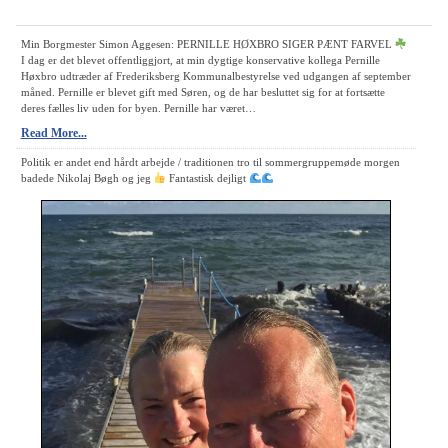
n
a
Min Borgmester Simon Aggesen: PERNILLE HØXBRO SIGER PÆNT FARVEL
I dag er det blevet offentliggjort, at min dygtige konservative kollega Pernille
v
Høxbro udtræder af Frederiksberg Kommunalbestyrelse ved udgangen af september
måned. Pernille er blevet gift med Søren, og de har besluttet sig for at fortsætte
i
deres fælles liv uden for byen. Pernille har været…
g
Read More...
a
Politik er andet end hårdt arbejde / traditionen tro til sommergruppemøde morgen
badede Nikolaj Bøgh og jeg
Fantastisk dejligt
t
i
o
n